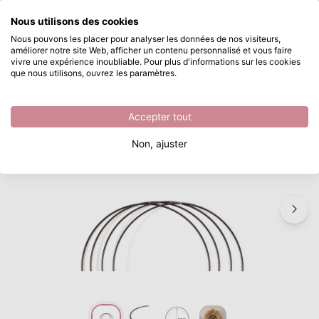
Que recherchez-vous ?
Nous utilisons des cookies
Passer au contenu principal
Nous pouvons les placer pour analyser les données de nos visiteurs,
améliorer notre site Web, afficher un contenu personnalisé et vous faire
Vaessen Creative • Lot d’Anneaux en Métal Ø20cm 3mm Noir 4x
Disponible immédiatement
vivre une expérience inoubliable. Pour plus d'informations sur les cookies
que nous utilisons, ouvrez les paramètres.
/
Vaessen Creative
/
Vaessen Creative • Lot d’Anneaux en Métal Ø20cm 3mm Noir 4x
Accepter tout
Non, ajuster