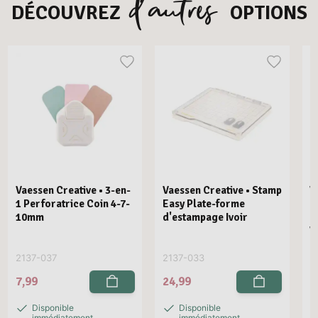
d’autres
DÉCOUVREZ
OPTIONS
Vaessen Creative • 3-en-
Vaessen Creative • Stamp
V
1 Perforatrice Coin 4-7-
Easy Plate-forme
E
10mm
d'estampage Ivoir
R
V
2137-037
2137-033
2
7,99
24,99
2
Disponible
Disponible
immédiatement
immédiatement