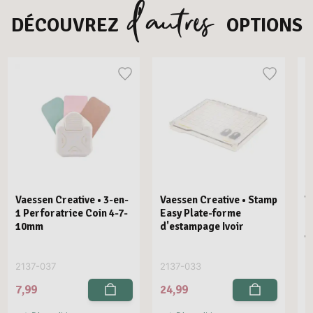
d’autres
DÉCOUVREZ
OPTIONS
Vaessen Creative • 3-en-
Vaessen Creative • Stamp
V
1 Perforatrice Coin 4-7-
Easy Plate-forme
E
10mm
d'estampage Ivoir
R
V
2137-037
2137-033
2
7,99
24,99
2