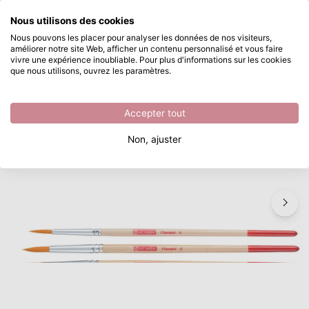
Que recherchez-vous ?
Nous utilisons des cookies
Passer au contenu principal
Nous pouvons les placer pour analyser les données de nos visiteurs,
améliorer notre site Web, afficher un contenu personnalisé et vous faire
Talens Art Creation • Pencil set polyester
Disponible immédiatement
vivre une expérience inoubliable. Pour plus d'informations sur les cookies
que nous utilisons, ouvrez les paramètres.
/
Brosses universelles
/
Talens Art Creation • Pencil set polyester
Accepter tout
Non, ajuster