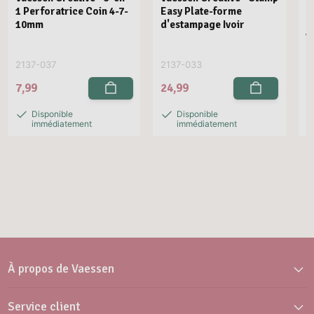
1 Perforatrice Coin 4-7-
Easy Plate-forme
E
10mm
d'estampage Ivoir
R
V
2137-037
2137-033
2
7,99
24,99
2
Disponible
Disponible
immédiatement
immédiatement
À propos de Vaessen
Service client