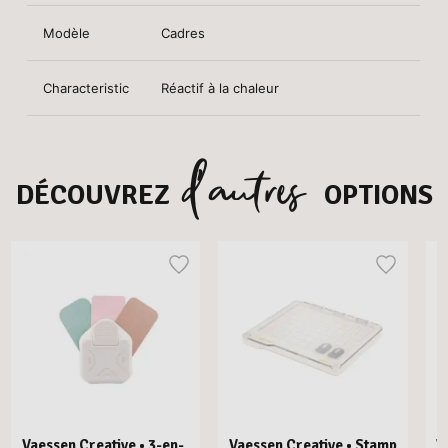
Modèle
Cadres
Characteristic
Réactif à la chaleur
d’autres
DÉCOUVREZ
OPTIONS
Vaessen Creative • 3-en-
Vaessen Creative • Stamp
V