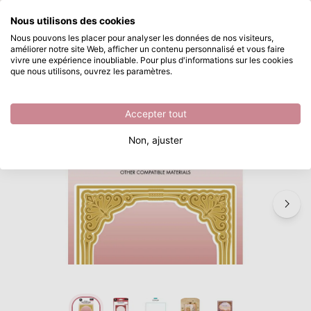
Que recherchez-vous ?
Nous utilisons des cookies
Passer au contenu principal
Nous pouvons les placer pour analyser les données de nos visiteurs,
améliorer notre site Web, afficher un contenu personnalisé et vous faire
Studio Light • Essentials Hot Foil Dies A6 Border Shape
Disponible immédiatement
vivre une expérience inoubliable. Pour plus d'informations sur les cookies
que nous utilisons, ouvrez les paramètres.
/
Découper et gaufrer
/
Studio Light • Essentials Hot Foil Dies A6 Border Shape
Accepter tout
Non, ajuster