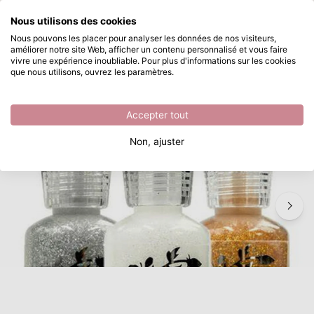
Que recherchez-vous ?
Nous utilisons des cookies
Passer au contenu principal
Nous pouvons les placer pour analyser les données de nos visiteurs,
améliorer notre site Web, afficher un contenu personnalisé et vous faire
Nuvo • Glitter Drops
Disponible immédiatement
vivre une expérience inoubliable. Pour plus d'informations sur les cookies
que nous utilisons, ouvrez les paramètres.
/
Perles/gouttes liquides
/
Nuvo • Glitter Drops
Accepter tout
Non, ajuster