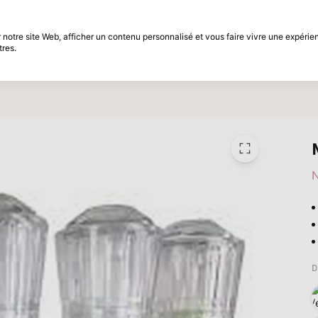
différé
Période de retour de 30 jours
notre site Web, afficher un contenu personnalisé et vous faire vivre une expérien
tres.
t
Marques
Promotions
Inspiration
N
D