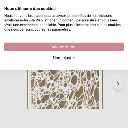
Que recherchez-vous ?
Nous utilisons des cookies
Passer au contenu principal
Nous pouvons les placer pour analyser les données de nos visiteurs,
améliorer notre site Web, afficher un contenu personnalisé et vous faire
Marianne Design • Mask stencil Tiny's Foam
Disponible immédiatement
vivre une expérience inoubliable. Pour plus d'informations sur les cookies
que nous utilisons, ouvrez les paramètres.
/
Pochoirs Masques
/
Marianne Design • Mask stencil Tiny's Foam
Accepter tout
Non, ajuster