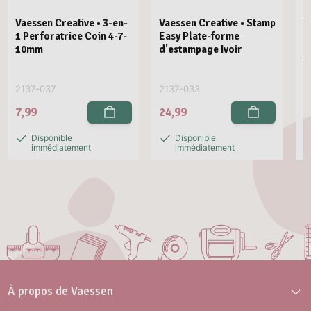
Vaessen Creative • 3-en-
Vaessen Creative • Stamp
V
1 Perforatrice Coin 4-7-
Easy Plate-forme
E
10mm
d'estampage Ivoir
R
V
2137-037
2137-033
2
7,99
24,99
2
Disponible
Disponible
immédiatement
immédiatement
À propos de Vaessen