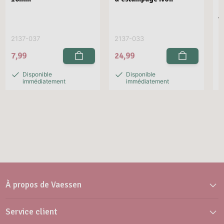
E
R
V
2137-037
2137-033
2
7,99
24,99
2
Disponible
Disponible
immédiatement
immédiatement
À propos de Vaessen
Service client