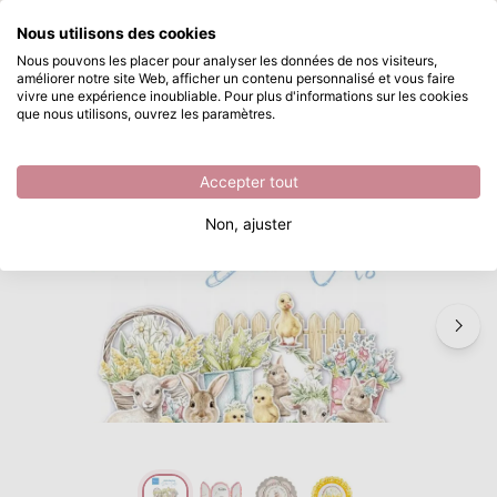
Que recherchez-vous ?
Nous utilisons des cookies
Passer au contenu principal
Nous pouvons les placer pour analyser les données de nos visiteurs,
améliorer notre site Web, afficher un contenu personnalisé et vous faire
Marianne Design • Die-Cuts Hello Spring
Disponible immédiatement
vivre une expérience inoubliable. Pour plus d'informations sur les cookies
que nous utilisons, ouvrez les paramètres.
/
Pâques
/
Marianne Design • Die-Cuts Hello Spring
Accepter tout
Non, ajuster