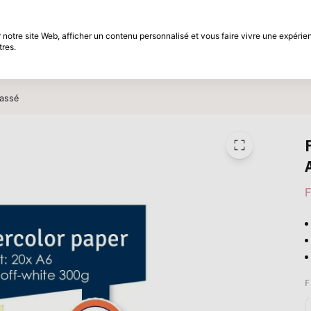
différé
Période de retour de 30 jours
notre site Web, afficher un contenu personnalisé et vous faire vivre une expérien
tres.
t
Marques
Promotions
Inspiration
Cassé
F
F