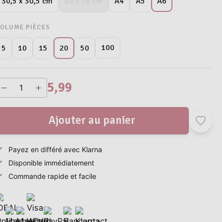
A6
30,5 x 30,5 cm
50 x 70 cm
A4
A5
OLUME PIÈCES
100
5
10
15
20
50
5,99
Ajouter au panier
Payez en différé avec Klarna
Disponible immédiatement
Commande rapide et facile