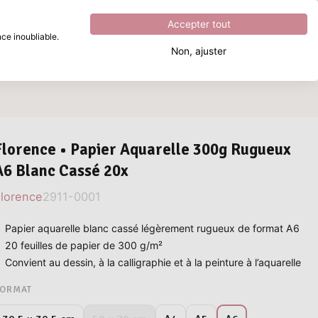
Excellent
4.8
sur
5
Accepter tout
ce inoubliable.
Non, ajuster
Que recherchez-vous ?
Florence • Papier Aquarelle 300g Rugueux
A6 Blanc Cassé 20x
lorence
2911-0001
Papier aquarelle blanc cassé légèrement rugueux de format A6
20 feuilles de papier de 300 g/m²
Convient au dessin, à la calligraphie et à la peinture à l’aquarelle
ORMAT