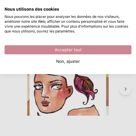
Que recherchez-vous ?
Nous utilisons des cookies
Passer au contenu principal
Nous pouvons les placer pour analyser les données de nos visiteurs,
améliorer notre site Web, afficher un contenu personnalisé et vous faire
Creative Expressions • Jane Davenport Clear Stamp Set SideChick
Disponible immédiatement
vivre une expérience inoubliable. Pour plus d'informations sur les cookies
que nous utilisons, ouvrez les paramètres.
/
Tampons transparents
/
Creative Expressions • Jane Davenport Clear Stamp Set SideChick
Accepter tout
Non, ajuster