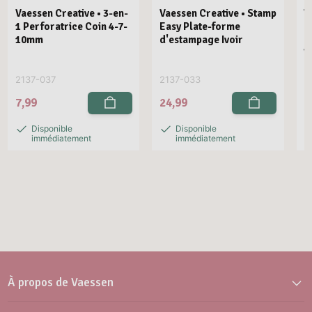
Vaessen Creative • 3-en-
Vaessen Creative • Stamp
V
1 Perforatrice Coin 4-7-
Easy Plate-forme
E
10mm
d'estampage Ivoir
R
V
2137-037
2137-033
2
7,99
24,99
2
Disponible
Disponible
immédiatement
immédiatement
À propos de Vaessen