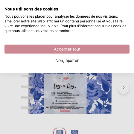
Que recherchez-vous ?
Nous utilisons des cookies
Passer au contenu principal
Nous pouvons les placer pour analyser les données de nos visiteurs,
améliorer notre site Web, afficher un contenu personnalisé et vous faire
Crate Paper • Day-to-Day disc planner Sweet rose
Disponible immédiatement
vivre une expérience inoubliable. Pour plus d'informations sur les cookies
que nous utilisons, ouvrez les paramètres.
/
Fournitures de dessin et d'écriture
/
Crate Paper • Day-to-Day disc planner Sweet rose
Accepter tout
Non, ajuster