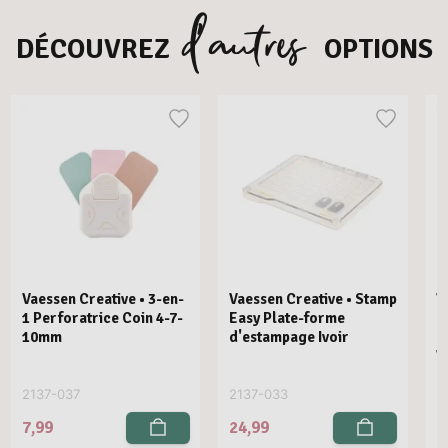
d’autres
DÉCOUVREZ
OPTIONS
Vaessen Creative • 3-en-
Vaessen Creative • Stamp
V
1 Perforatrice Coin 4-7-
Easy Plate-forme
E
10mm
d'estampage Ivoir
R
V
2137-037
2137-033
2
7,99
24,99
2