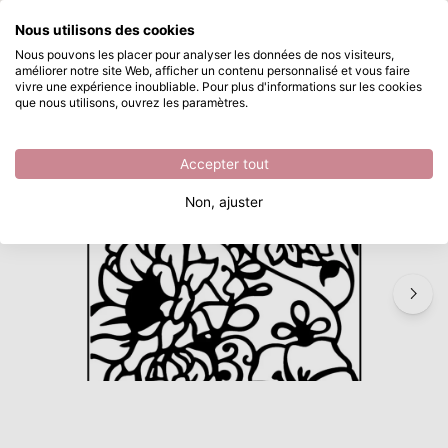
Que recherchez-vous ?
Nous utilisons des cookies
Passer au contenu principal
Nous pouvons les placer pour analyser les données de nos visiteurs,
améliorer notre site Web, afficher un contenu personnalisé et vous faire
Carabelle Studio • Classeur de Gaufrage A4 10,8x14,6cm compôsition florale
Disponible immédiatement
vivre une expérience inoubliable. Pour plus d'informations sur les cookies
que nous utilisons, ouvrez les paramètres.
/
Découper et gaufrer
/
Carabelle Studio • Classeur de Gaufrage A4 10,8x14,6cm compôsition florale
Accepter tout
Non, ajuster