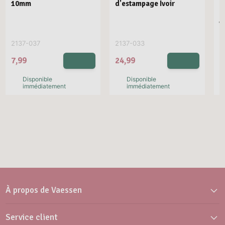
10mm
d'estampage Ivoir
E
R
V
2137-037
2137-033
2
7,99
24,99
2
Disponible
Disponible
immédiatement
immédiatement
À propos de Vaessen
Service client