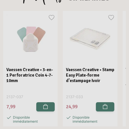
Vaessen Creative • 3-en-
Vaessen Creative • Stamp
V
1 Perforatrice Coin 4-7-
Easy Plate-forme
E
10mm
d'estampage Ivoir
R
V
2137-037
2137-033
2
7,99
24,99
2
Disponible
Disponible
immédiatement
immédiatement