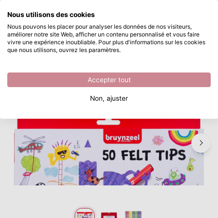
Que recherchez-vous ?
Nous utilisons des cookies
Passer au contenu principal
Nous pouvons les placer pour analyser les données de nos visiteurs,
améliorer notre site Web, afficher un contenu personnalisé et vous faire
Bruynzeel • Feutres Set 50 Couleurs
Disponible immédiatement
vivre une expérience inoubliable. Pour plus d'informations sur les cookies
que nous utilisons, ouvrez les paramètres.
/
Bruynzeel
/
Bruynzeel • Feutres Set 50 Couleurs
Accepter tout
Plus qu’1 en stock
Non, ajuster