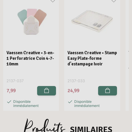
Vaessen Creative • 3-en-
Vaessen Creative • Stamp
V
1 Perforatrice Coin 4-7-
Easy Plate-forme
E
10mm
d'estampage Ivoir
R
V
2137-037
2137-033
2
7,99
24,99
2
Disponible
Disponible
immédiatement
immédiatement
Produits
SIMILAIRES