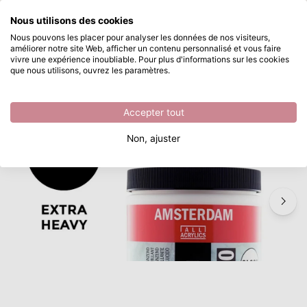
Que recherchez-vous ?
Nous utilisons des cookies
Passer au contenu principal
Nous pouvons les placer pour analyser les données de nos visiteurs,
améliorer notre site Web, afficher un contenu personnalisé et vous faire
Amsterdam • Médium Gel Extra Lourd Mat 022 Pot
Disponible immédiatement
vivre une expérience inoubliable. Pour plus d'informations sur les cookies
que nous utilisons, ouvrez les paramètres.
/
Médiums
/
Amsterdam • Médium Gel Extra Lourd Mat 022 Pot
Accepter tout
Non, ajuster