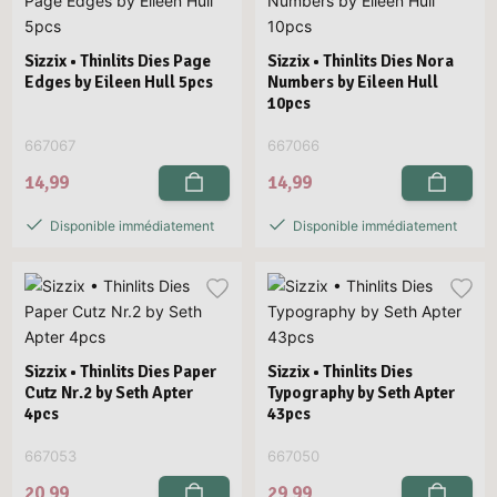
Sizzix • Thinlits Dies Page
Sizzix • Thinlits Dies Nora
Edges by Eileen Hull 5pcs
Numbers by Eileen Hull
10pcs
667067
667066
14,99
14,99
Disponible immédiatement
Disponible immédiatement
Sizzix • Thinlits Dies Paper
Sizzix • Thinlits Dies
Cutz Nr.2 by Seth Apter
Typography by Seth Apter
4pcs
43pcs
667053
667050
20,99
29,99