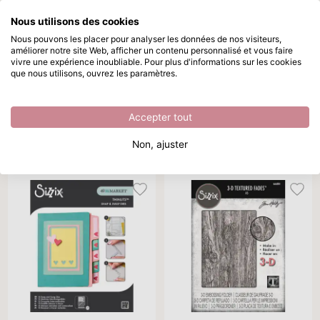
Nous utilisons des cookies
Passer au contenu principal
Nous pouvons les placer pour analyser les données de nos visiteurs,
améliorer notre site Web, afficher un contenu personnalisé et vous faire
Sizzix Chapter 2 2025
Disponible immédiatement
vivre une expérience inoubliable. Pour plus d'informations sur les cookies
que nous utilisons, ouvrez les paramètres.
/
Sizzix
/
Sizzix Chapter 2 2025
Sizzix Chapter 2 2025
Accepter tout
Trier par
Par page
Tous les filtres
Non, ajuster
27 produits