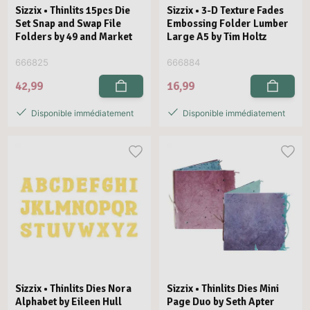
Sizzix • Thinlits 15pcs Die
Sizzix • 3-D Texture Fades
Set Snap and Swap File
Embossing Folder Lumber
Folders by 49 and Market
Large A5 by Tim Holtz
666825
666884
42,99
16,99
Disponible immédiatement
Disponible immédiatement
Sizzix • Thinlits Dies Nora
Sizzix • Thinlits Dies Mini
Alphabet by Eileen Hull
Page Duo by Seth Apter