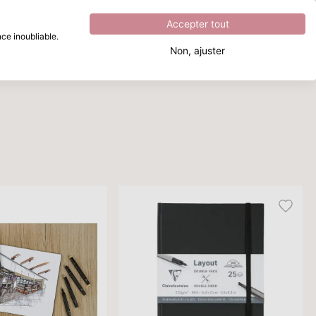
Excellent
4.8
sur
5
Accepter tout
ce inoubliable.
Non, ajuster
Que recherchez-vous ?