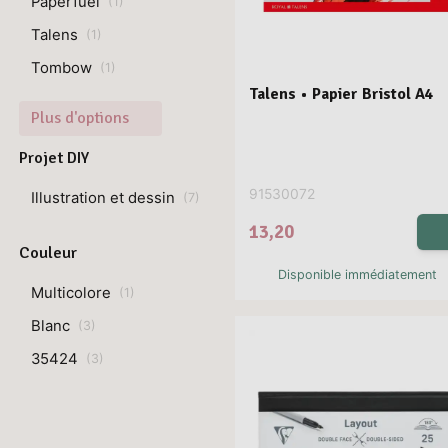
Paperfuel
(
1
)
Talens
(
1
)
Tombow
(
1
)
Talens • Papier Bristol A4
Plus d'options
Projet DIY
91530072
Illustration et dessin
(
7
)
13,20
Couleur
Disponible immédiatement
Multicolore
(
1
)
Blanc
(
3
)
35424
(
3
)