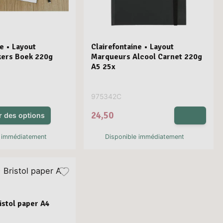
ne • Layout
Clairefontaine • Layout
kers Boek 220g
Marqueurs Alcool Carnet 220g
A5 25x
975342C
24,50
r des options
e immédiatement
Disponible immédiatement
stol paper A4