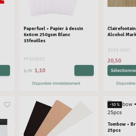
Paperfuel • Papier à dessin
Clairefontai
6x6cm 250gsm Blanc
Alcohol Mar
15feuilles
3333-0051
PF203623
20,50
1,10
Sélectionne
2,75
Disponible immédiatement
Disponibl
-10 %
Tombow • Bri
25pcs