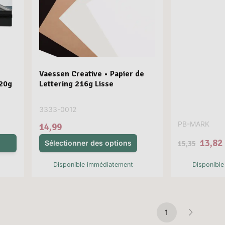
Vaessen Creative • Papier de
220g
Lettering 216g Lisse
3333-0012
PB-MARK
14,99
13,82
Sélectionner des options
15,35
Disponible immédiatement
Disponibl
1