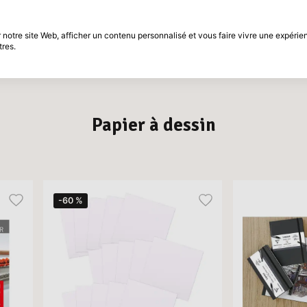
différé
Période de retour de 30 jours
notre site Web, afficher un contenu personnalisé et vous faire vivre une expérien
tres.
t
Marques
Promotions
Inspiration
Papier à dessin
-60 %