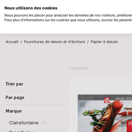
Disponible immédiatement
Payez en 
Nous utilisons des cookies
Passer au contenu principal
Nous pouvons les placer pour analyser les données de nos visiteurs, améliorer 
Pour plus d'informations sur les cookies que nous utilisons, ouvrez les paramè
Produits
Nouveau
Bientô
Accueil
/
Fournitures de dessin et d'écriture
/
Papier à dessin
7 produits
Trier par
Par page
Marque
Clairefontaine
(
3
)