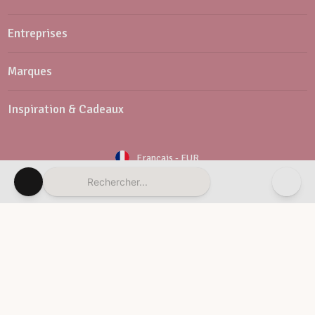
Entreprises
Marques
Inspiration & Cadeaux
Français
-
EUR
Rechercher...
Newsletter
Service client
© Vaessen Creative 2026
Conditions générales de vente
Politique de confidentialité