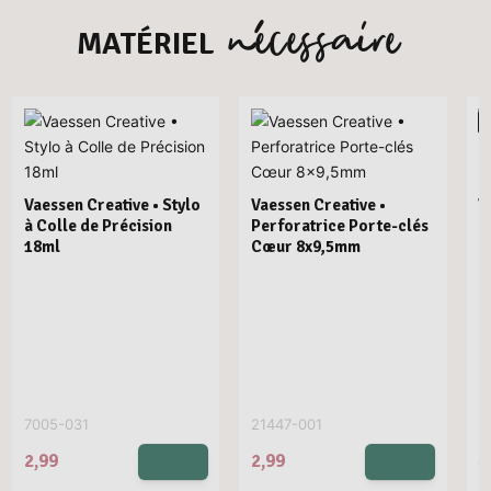
nécessaire
MATÉRIEL
Vaessen Creative • Stylo
Vaessen Creative •
V
à Colle de Précision
Perforatrice Porte-clés
I
18ml
Cœur 8x9,5mm
D
7005-031
21447-001
2
2,99
2,99
9