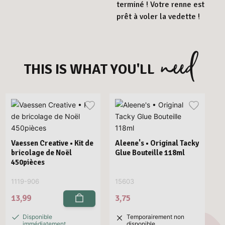
terminé ! Votre renne est
prêt à voler la vedette !
need
THIS IS WHAT YOU'LL
Vaessen Creative • Kit de
Aleene's • Original Tacky
bricolage de Noël
Glue Bouteille 118ml
450pièces
1119-906
15603
13,99
3,75
Disponible
Temporairement non
immédiatement
disponible