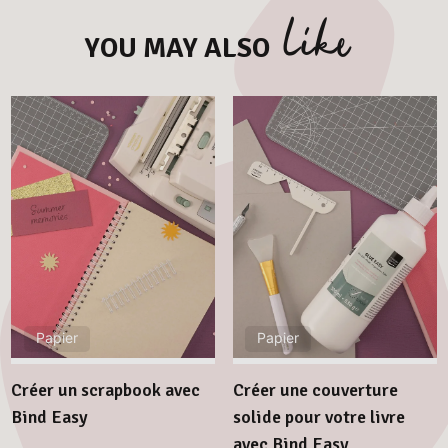
like
YOU MAY ALSO
Papier
Papier
Créer un scrapbook avec
Créer une couverture
Bind Easy
solide pour votre livre
avec Bind Easy