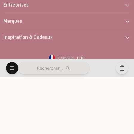
Entreprises
Marques
Inspiration & Cadeaux
Français
-
EUR
Rechercher...
Newsletter
Service client
© Vaessen Creative 2026
Conditions générales de vente
Politique de confidentialité