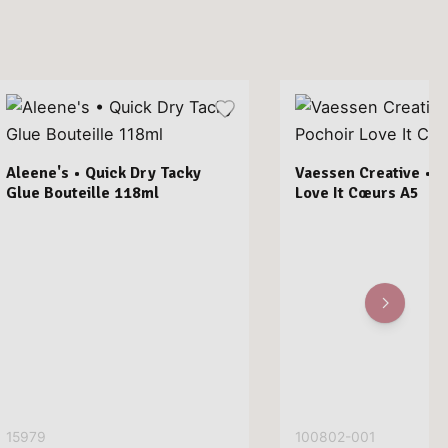
Aleene's • Quick Dry Tacky
Vaessen Creative • P
Glue Bouteille 118ml
Love It Cœurs A5
15979
100802-001