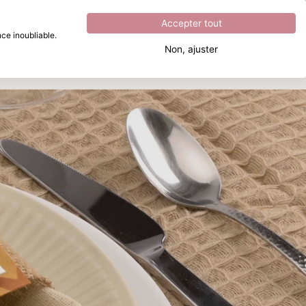
Excellent
4.8
sur
5
Accepter tout
ce inoubliable.
Non, ajuster
Que recherchez-vous ?