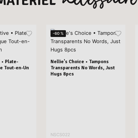
MATÉRIEL
-60 %
 • Plate-
Nellie's Choice • Tampons
e Tout-en-Un
Transparents No Words, Just
Hugs 8pcs
NSCS022