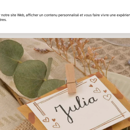
différé
Période de retour de 30 jours
notre site Web, afficher un contenu personnalisé et vous faire vivre une expérien
tres.
t
Marques
Promotions
Inspiration