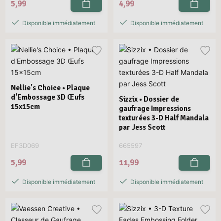
5,99
4,99
Disponible immédiatement
Disponible immédiatement
Nellie's Choice • Plaque
d'Embossage 3D Œufs
Sizzix • Dossier de
15x15cm
gaufrage Impressions
texturées 3-D Half Mandala
par Jess Scott
EF3D069
665597
5,99
11,99
Disponible immédiatement
Disponible immédiatement