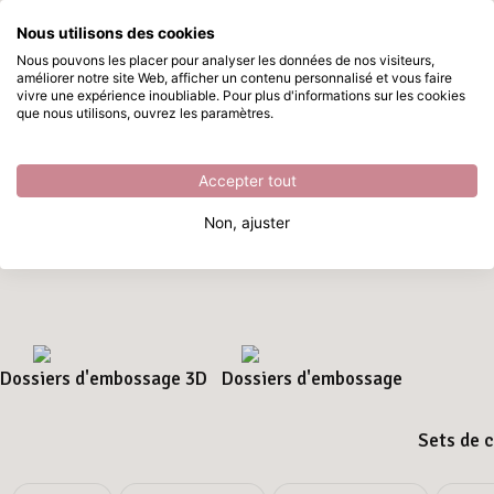
Nous utilisons des cookies
Passer au contenu principal
Nous pouvons les placer pour analyser les données de nos visiteurs,
améliorer notre site Web, afficher un contenu personnalisé et vous faire
Classeurs de gaufrage
Disponible immédiatement
vivre une expérience inoubliable. Pour plus d'informations sur les cookies
que nous utilisons, ouvrez les paramètres.
Accueil
/
Découper et gaufrer
/
Classeurs de gaufrage
Classeurs de gaufrage
Accepter tout
Avec les
classeurs de gaufrage
, vous apportez structure et
Non, ajuster
profondeur à vos projets en papier. Idéal pour les cartes,
emballages et scrapbooking — rapide, simple et efficace.
Dossiers d'embossage 3D
Dossiers d'embossage
Sets de c