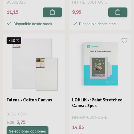
95692020
HH-HB-0001-US-L
11,15
9,95
Disponible desde stock
Disponible desde stock
-40 %
Talens • Cotton Canvas
LOKLiK • iPaint Stretched
Canvas 3pcs
3356-0001
HH-HK-0001-US-L
3,75
6,25
14,95
Seleccionar opciones