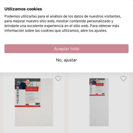
Utilizamos cookies
Saltar al contenido principal
Podemos utilizarlas para el análisis de los datos de nuestros visitantes,
para mejorar nuestro sitio web, mostrar contenido personalizado y
Lienzo
Disponible desde stock
brindarle una excelente experiencia en el sitio web. Para obtener más
información sobre las cookies que utilizamos, abre los ajustes.
Inicio
/
Suministros de pintura
/
Lienzo
Lienzo
Aceptar todo
Marcas
Color
Ordenar por
Por página
T
No, ajustar
26 productos