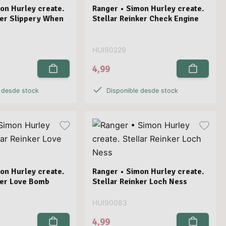
on Hurley create.
Ranger • Simon Hurley create.
ker Slippery When
Stellar Reinker Check Engine
HUI90229
4,99
 desde stock
Disponible desde stock
on Hurley create.
Ranger • Simon Hurley create.
ker Love Bomb
Stellar Reinker Loch Ness
HUI90083
4,99