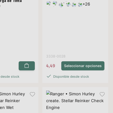
rga de Tinta
+
26
e
3338-0028
4,49
Seleccionar opciones
 desde stock
Disponible desde stock