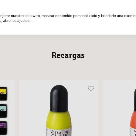
és
30 Días de plazo de devolución
 mejorar nuestro sitio web, mostrar contenido personalizado y brindarle una excel
, abre los ajustes.
amente
Marcas
Promociones
Inspiracion
Recargas