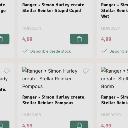
te.
Ranger • Simon Hurley create.
Ranger • Sim
ngo
Stellar Reinker Stupid Cupid
Stellar Rein
Wet
HUI90274
HUI90267
4,99
4,99
Disponible desde stock
Disponible
te.
Ranger • Simon Hurley create.
Ranger • Sim
Stellar Reinker Pompous
Stellar Rein
HUI90168
HUI90090
4,99
4,99