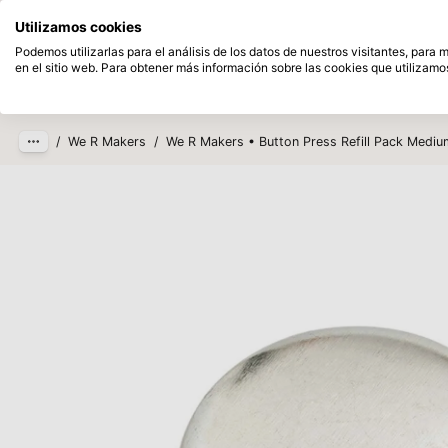
Disponible desde stock
Pague despu
Utilizamos cookies
Saltar al contenido principal
Podemos utilizarlas para el análisis de los datos de nuestros visitantes, para
en el sitio web. Para obtener más información sobre las cookies que utilizamos
Productos
Nuevo
Próxim
/
We R Makers
/
We R Makers • Button Press Refill Pack Med