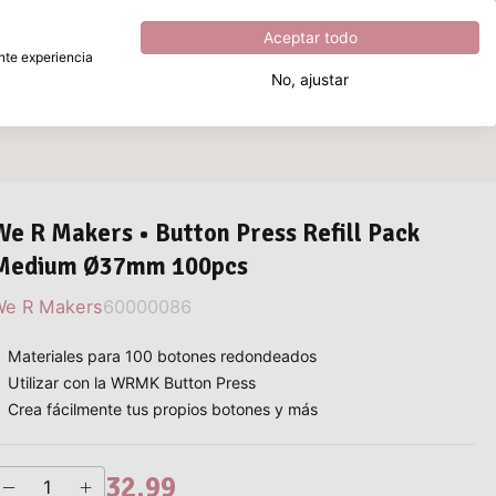
Excelente
4.8
sobre
5
Aceptar todo
ente experiencia
No, ajustar
¿Qué estás buscando?
We R Makers • Button Press Refill Pack
Medium Ø37mm 100pcs
We R Makers
60000086
Materiales para 100 botones redondeados
Utilizar con la WRMK Button Press
Crea fácilmente tus propios botones y más
32,99