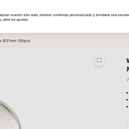
és
30 Días de plazo de devolución
 mejorar nuestro sitio web, mostrar contenido personalizado y brindarle una excel
, abre los ajustes.
amente
Marcas
Promociones
Inspiracion
ium Ø37mm 100pcs