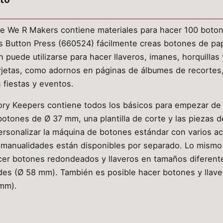
e We R Makers contiene materiales para hacer 100 bot
utton Press (660524) fácilmente creas botones de papel
uede utilizarse para hacer llaveros, imanes, horquillas y
jetas, como adornos en páginas de álbumes de recortes, 
n fiestas y eventos.
ory Keepers contiene todos los básicos para empezar de 
botones de Ø 37 mm, una plantilla de corte y las piezas 
rsonalizar la máquina de botones estándar con varios a
 manualidades están disponibles por separado. Lo mismo
cer botones redondeados y llaveros en tamaños diferen
es (Ø 58 mm). También es posible hacer botones y llav
 mm).