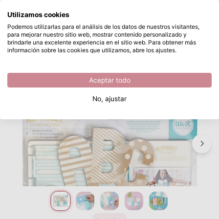
¿Qué estás buscando?
Utilizamos cookies
Saltar al contenido principal
Podemos utilizarlas para el análisis de los datos de nuestros visitantes,
para mejorar nuestro sitio web, mostrar contenido personalizado y
We R Makers • Alphabet punch board
Disponible desde stock
brindarle una excelente experiencia en el sitio web. Para obtener más
información sobre las cookies que utilizamos, abre los ajustes.
/
We R Makers
/
We R Makers • Alphabet punch board
Aceptar todo
No, ajustar