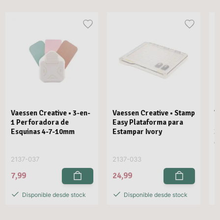
Vaessen Creative • 3-en-
Vaessen Creative • Stamp
V
1 Perforadora de
Easy Plataforma para
E
Esquinas 4-7-10mm
Estampar Ivory
3
M
2137-037
2137-033
2
7,99
24,99
2
Disponible desde stock
Disponible desde stock