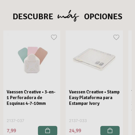
más
DESCUBRE
OPCIONES
Vaessen Creative • 3-en-
Vaessen Creative • Stamp
V
1 Perforadora de
Easy Plataforma para
E
Esquinas 4-7-10mm
Estampar Ivory
3
M
2137-037
2137-033
2
7,99
24,99
2