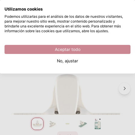
¿Qué estás buscando?
Utilizamos cookies
Saltar al contenido principal
Podemos utilizarlas para el análisis de los datos de nuestros visitantes,
para mejorar nuestro sitio web, mostrar contenido personalizado y
Vaessen Creative • Perforadora de Bordes Espina de Pescado
Disponible desde stock
brindarle una excelente experiencia en el sitio web. Para obtener más
información sobre las cookies que utilizamos, abre los ajustes.
/
Vaessen Creative
/
Vaessen Creative • Perforadora de Bordes Espina de Pescado
Aceptar todo
No, ajustar