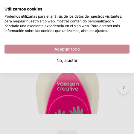
¿Qué estás buscando?
Utilizamos cookies
Saltar al contenido principal
Podemos utilizarlas para el análisis de los datos de nuestros visitantes,
para mejorar nuestro sitio web, mostrar contenido personalizado y
Vaessen Creative • Perforadora Manos de Bebé
Disponible desde stock
brindarle una excelente experiencia en el sitio web. Para obtener más
información sobre las cookies que utilizamos, abre los ajustes.
/
Nacimiento
/
Vaessen Creative • Perforadora Manos de Bebé
Aceptar todo
No, ajustar