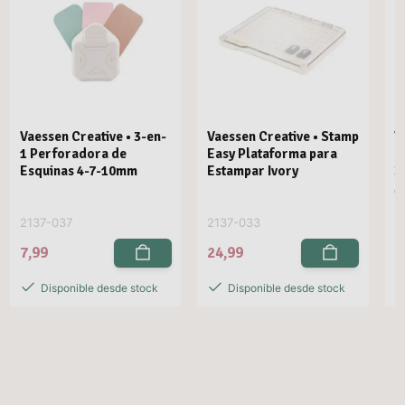
Vaessen Creative • 3-en-
Vaessen Creative • Stamp
V
1 Perforadora de
Easy Plataforma para
E
Esquinas 4-7-10mm
Estampar Ivory
3
M
2137-037
2137-033
2
7,99
24,99
2
Disponible desde stock
Disponible desde stock