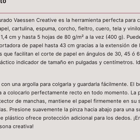
to
urado Vaessen Creative es la herramienta perfecta para c
l, cartulina, espuma, corcho, fieltro, cuero, tela y vinilo
11,4 cm y hasta 5 hojas de 80 g/m² a la vez (400 g). Pued
cortadora de papel hasta 43 cm gracias a la extensión de la
s que facilitan el corte de papel en ángulos de 30, 45 ó 
ráctico indicador de tamaño en pulgadas y centímetros. Id
con una argolla para colgarla y guardarla fácilmente. El 
da a colocarlo perfectamente recto en todo momento. La p
ctor de manchas, mantiene el papel firmemente en su sit
s. Presione suavemente la pinza hacia abajo para una s
de plástico ofrece protección adicional para los dedos. ¡
sona creativa!