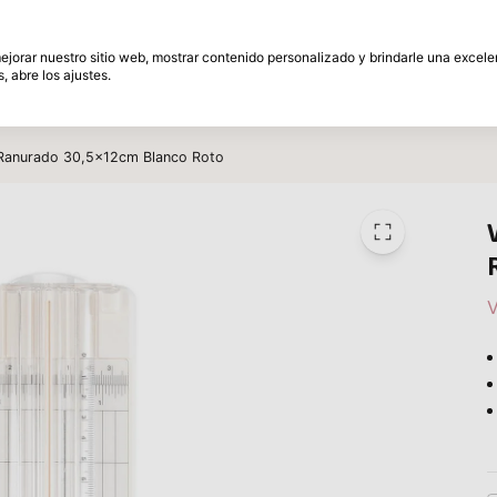
és
30 Días de plazo de devolución
 mejorar nuestro sitio web, mostrar contenido personalizado y brindarle una excel
, abre los ajustes.
amente
Marcas
Promociones
Inspiracion
 Ranurado 30,5x12cm Blanco Roto
V