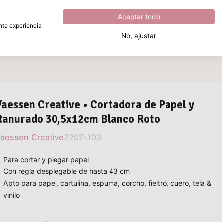
Excelente
4.8
sobre
5
Aceptar todo
ente experiencia
No, ajustar
¿Qué estás buscando?
Vaessen Creative • Cortadora de Papel y
Ranurado 30,5x12cm Blanco Roto
aessen Creative
2207-103
Para cortar y plegar papel
Con regla desplegable de hasta 43 cm
Apto para papel, cartulina, espuma, corcho, fieltro, cuero, tela &
vinilo