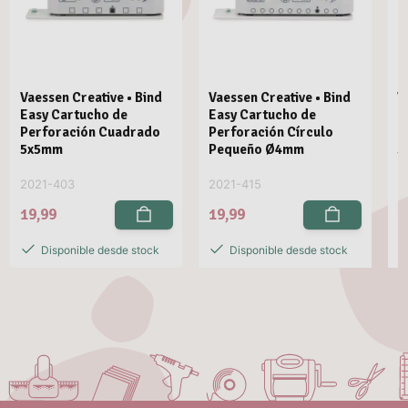
Vaessen Creative • Bind
Vaessen Creative • Bind
V
Easy Cartucho de
Easy Cartucho de
E
Perforación Cuadrado
Perforación Círculo
P
5x5mm
Pequeño Ø4mm
5
2021-403
2021-415
2
19,99
19,99
1
Disponible desde stock
Disponible desde stock