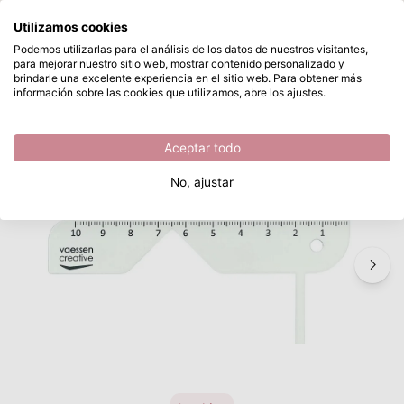
¿Qué estás buscando?
Utilizamos cookies
Saltar al contenido principal
Podemos utilizarlas para el análisis de los datos de nuestros visitantes,
para mejorar nuestro sitio web, mostrar contenido personalizado y
Vaessen Creative • Bind Easy Guía para Cubiertas de Libros
Disponible desde stock
brindarle una excelente experiencia en el sitio web. Para obtener más
información sobre las cookies que utilizamos, abre los ajustes.
/
Vaessen Creative
/
Vaessen Creative • Bind Easy Guía para Cubiertas de Libros
Aceptar todo
No, ajustar