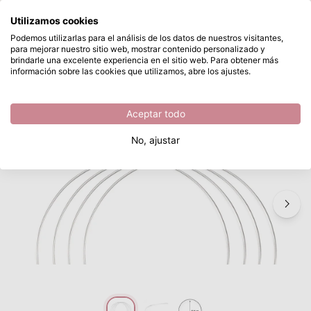
¿Qué estás buscando?
Utilizamos cookies
Saltar al contenido principal
Podemos utilizarlas para el análisis de los datos de nuestros visitantes,
para mejorar nuestro sitio web, mostrar contenido personalizado y
Vaessen Creative • Juego de Anillos de Metal Ø30cm 3mm Plata 4x
Disponible desde stock
brindarle una excelente experiencia en el sitio web. Para obtener más
información sobre las cookies que utilizamos, abre los ajustes.
/
Vaessen Creative
/
Vaessen Creative • Juego de Anillos de Metal Ø30cm 3mm Plata 4x
Aceptar todo
No, ajustar