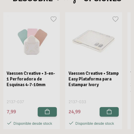
Vaessen Creative • 3-en-
Vaessen Creative • Stamp
V
1 Perforadora de
Easy Plataforma para
E
Esquinas 4-7-10mm
Estampar Ivory
3
M
2137-037
2137-033
2
7,99
24,99
2
Disponible desde stock
Disponible desde stock