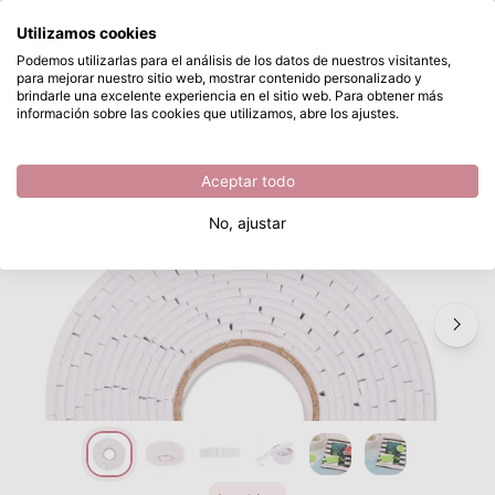
¿Qué estás buscando?
Utilizamos cookies
Saltar al contenido principal
Podemos utilizarlas para el análisis de los datos de nuestros visitantes,
para mejorar nuestro sitio web, mostrar contenido personalizado y
Vaessen Creative • Almohadillas Adhesivas de Espuma 3D 19x12,7x2mm 250x
Disponible desde stock
brindarle una excelente experiencia en el sitio web. Para obtener más
información sobre las cookies que utilizamos, abre los ajustes.
/
Cinta de espuma
/
Vaessen Creative • Almohadillas Adhesivas de Espuma 3D 19x12,7x2mm 250x
Aceptar todo
No, ajustar