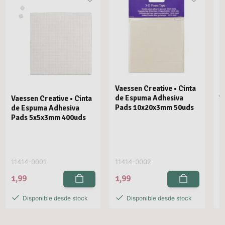
Vaessen Creative • Cinta
de Espuma Adhesiva
Vaessen Creative • Cinta
V
Pads 10x20x3mm 50uds
de Espuma Adhesiva
d
Pads 5x5x3mm 400uds
P
11414-0001
11414-0002
1
1,99
1,99
1
Disponible desde stock
Disponible desde stock