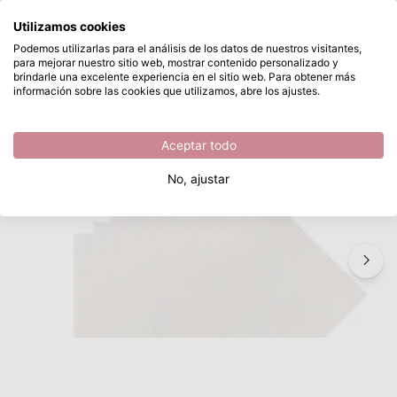
¿Qué estás buscando?
Utilizamos cookies
Saltar al contenido principal
Podemos utilizarlas para el análisis de los datos de nuestros visitantes,
para mejorar nuestro sitio web, mostrar contenido personalizado y
Vaessen Creative • Papel para Rotuladores al Alcohol A4 190g
Disponible desde stock
brindarle una excelente experiencia en el sitio web. Para obtener más
información sobre las cookies que utilizamos, abre los ajustes.
/
Florence
/
Vaessen Creative • Papel para Rotuladores al Alcohol A4 190g
Aceptar todo
No, ajustar