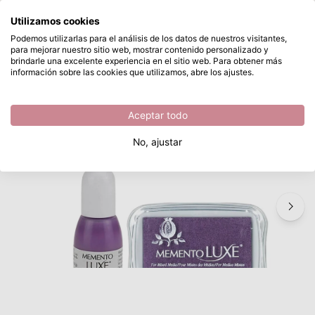
¿Qué estás buscando?
Utilizamos cookies
Saltar al contenido principal
Podemos utilizarlas para el análisis de los datos de nuestros visitantes,
para mejorar nuestro sitio web, mostrar contenido personalizado y
Tsukineko • Memento Luxe
Disponible desde stock
brindarle una excelente experiencia en el sitio web. Para obtener más
información sobre las cookies que utilizamos, abre los ajustes.
/
Almohadilla de tinta
/
Tsukineko • Memento Luxe
Aceptar todo
No, ajustar