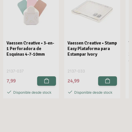
Vaessen Creative • 3-en-
Vaessen Creative • Stamp
V
1 Perforadora de
Easy Plataforma para
E
Esquinas 4-7-10mm
Estampar Ivory
3
M
2137-037
2137-033
2
7,99
24,99
2
Disponible desde stock
Disponible desde stock