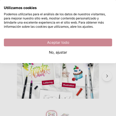
¿Qué estás buscando?
Utilizamos cookies
Saltar al contenido principal
Podemos utilizarlas para el análisis de los datos de nuestros visitantes,
para mejorar nuestro sitio web, mostrar contenido personalizado y
Tombow • Papel Bristol DIN A4 25pcs
Disponible desde stock
brindarle una excelente experiencia en el sitio web. Para obtener más
información sobre las cookies que utilizamos, abre los ajustes.
/
Tombow
/
Tombow • Papel Bristol DIN A4 25pcs
Aceptar todo
No, ajustar