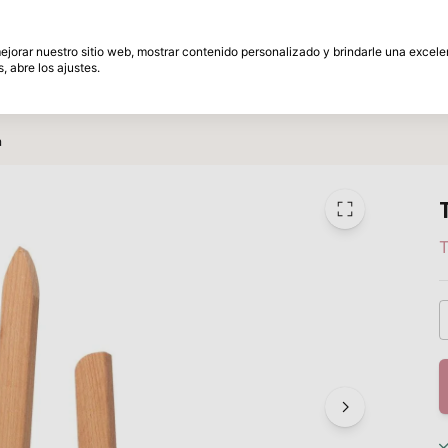
és
30 Días de plazo de devolución
 mejorar nuestro sitio web, mostrar contenido personalizado y brindarle una excel
, abre los ajustes.
amente
Marcas
Promociones
Inspiracion
a
T