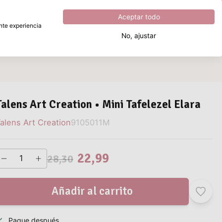
Excelente
4.8
sobre
5
Aceptar todo
ente experiencia
No, ajustar
¿Qué estás buscando?
Talens Art Creation • Mini Tafelezel Elara
alens Art Creation
9105011M
22,99
28,30
Añadir al carrito
Pague después