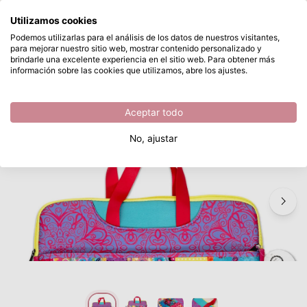
¿Qué estás buscando?
Utilizamos cookies
Saltar al contenido principal
Podemos utilizarlas para el análisis de los datos de nuestros visitantes,
para mejorar nuestro sitio web, mostrar contenido personalizado y
Studio Light • Art by Marlene Storage bag For your journal
Disponible desde stock
brindarle una excelente experiencia en el sitio web. Para obtener más
información sobre las cookies que utilizamos, abre los ajustes.
/
Studio Light
/
Studio Light • Art by Marlene Storage bag For your journal
Aceptar todo
No, ajustar