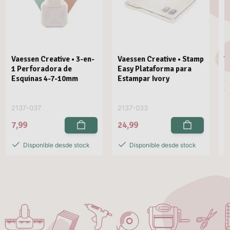
Vaessen Creative • 3-en-
Vaessen Creative • Stamp
V
1 Perforadora de
Easy Plataforma para
E
Esquinas 4-7-10mm
Estampar Ivory
3
M
2137-037
2137-033
2
7,99
24,99
2
Disponible desde stock
Disponible desde stock