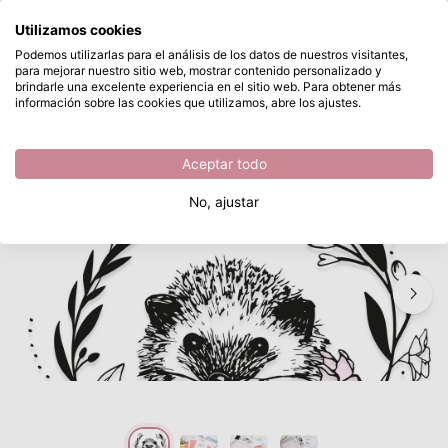
¿Qué estás buscando?
Utilizamos cookies
Saltar al contenido principal
Podemos utilizarlas para el análisis de los datos de nuestros visitantes,
para mejorar nuestro sitio web, mostrar contenido personalizado y
Sizzix • Layered Clear Stamps Set Floral Hedgehog by Olivia Rose
Disponible desde stock
brindarle una excelente experiencia en el sitio web. Para obtener más
información sobre las cookies que utilizamos, abre los ajustes.
/
Sellos transparantes
/
Sizzix • Layered Clear Stamps Set Floral Hedgehog by Olivia Rose
Aceptar todo
No, ajustar