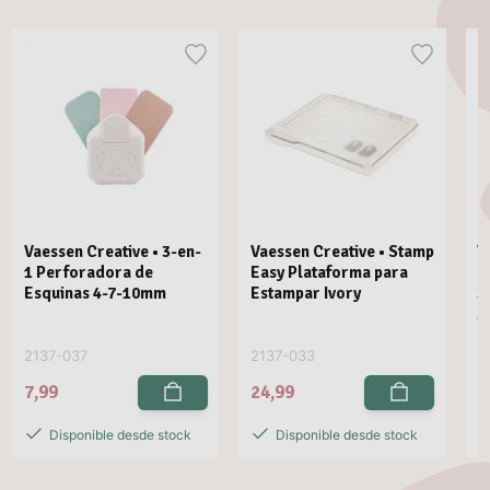
Vaessen Creative • 3-en-
Vaessen Creative • Stamp
V
1 Perforadora de
Easy Plataforma para
E
Esquinas 4-7-10mm
Estampar Ivory
3
M
2137-037
2137-033
2
7,99
24,99
2
Disponible desde stock
Disponible desde stock