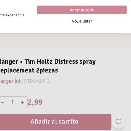
Excelente
4.8
sobre
5
Aceptar todo
ente experiencia
No, ajustar
¿Qué estás buscando?
Ranger • Tim Holtz Distress spray
replacement 2piezas
anger Ink
15TDA42112
2,99
Añadir al carrito