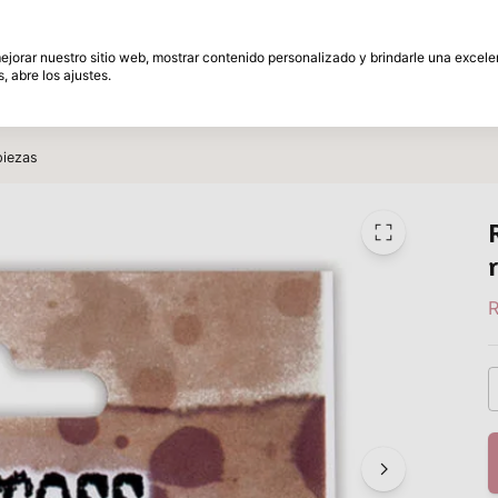
és
30 Días de plazo de devolución
 mejorar nuestro sitio web, mostrar contenido personalizado y brindarle una excel
, abre los ajustes.
amente
Marcas
Promociones
Inspiracion
piezas
R