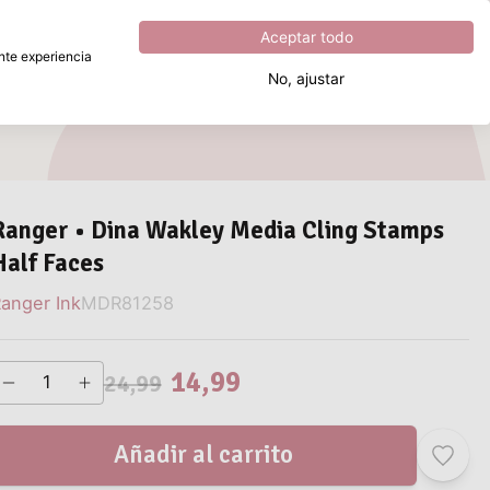
Excelente
4.8
sobre
5
Aceptar todo
ente experiencia
No, ajustar
¿Qué estás buscando?
Ranger • Dina Wakley Media Cling Stamps
Half Faces
anger Ink
MDR81258
14,99
24,99
Añadir al carrito