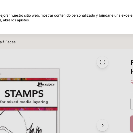
és
30 Días de plazo de devolución
 mejorar nuestro sitio web, mostrar contenido personalizado y brindarle una excel
, abre los ajustes.
amente
Marcas
Promociones
Inspiracion
alf Faces
R