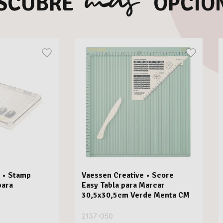
SCUBRE
OPCIO
 • Stamp
Vaessen Creative • Score
para
Easy Tabla para Marcar
30,5x30,5cm Verde Menta CM
2137-050