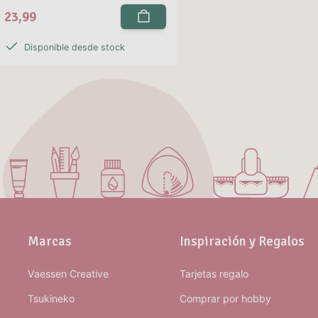
23,99
Disponible desde stock
Marcas
Inspiración y Regalos
Vaessen Creative
Tarjetas regalo
Tsukineko
Comprar por hobby