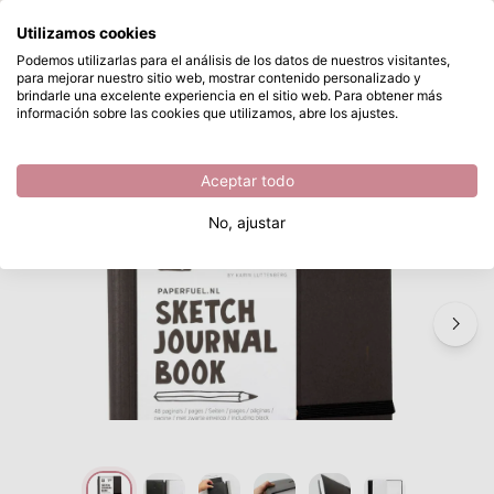
¿Qué estás buscando?
Utilizamos cookies
Saltar al contenido principal
Podemos utilizarlas para el análisis de los datos de nuestros visitantes,
para mejorar nuestro sitio web, mostrar contenido personalizado y
Paperfuel • Journal notebook A5
Disponible desde stock
brindarle una excelente experiencia en el sitio web. Para obtener más
información sobre las cookies que utilizamos, abre los ajustes.
/
Diarios
/
Paperfuel • Journal notebook A5
Aceptar todo
No, ajustar