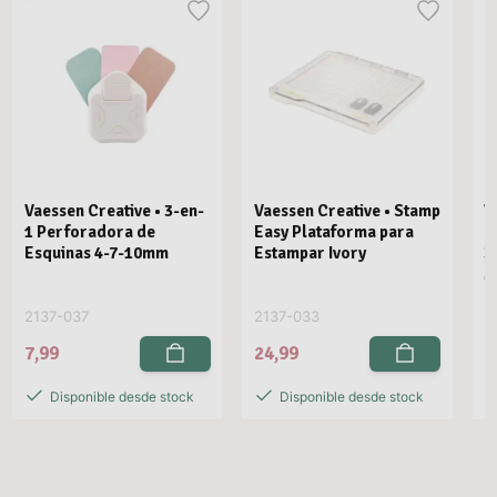
Vaessen Creative • 3-en-
Vaessen Creative • Stamp
V
1 Perforadora de
Easy Plataforma para
E
Esquinas 4-7-10mm
Estampar Ivory
3
M
2137-037
2137-033
2
7,99
24,99
2
Disponible desde stock
Disponible desde stock