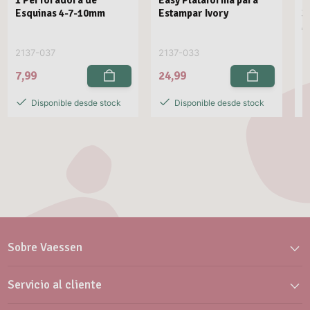
1 Perforadora de
Easy Plataforma para
E
Esquinas 4-7-10mm
Estampar Ivory
3
M
2137-037
2137-033
2
7,99
24,99
2
Disponible desde stock
Disponible desde stock
Sobre Vaessen
Servicio al cliente