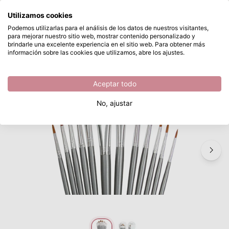
¿Qué estás buscando?
Utilizamos cookies
Saltar al contenido principal
Podemos utilizarlas para el análisis de los datos de nuestros visitantes,
para mejorar nuestro sitio web, mostrar contenido personalizado y
Nuvo • Paint brush set 12pcs
Disponible desde stock
brindarle una excelente experiencia en el sitio web. Para obtener más
información sobre las cookies que utilizamos, abre los ajustes.
/
Cepillos universales
/
Nuvo • Paint brush set 12pcs
Aceptar todo
No, ajustar