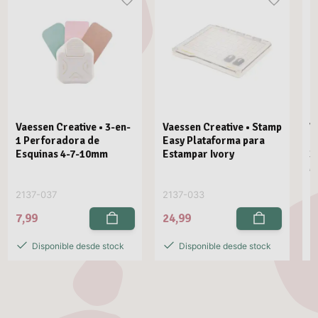
Vaessen Creative • 3-en-
Vaessen Creative • Stamp
V
1 Perforadora de
Easy Plataforma para
E
Esquinas 4-7-10mm
Estampar Ivory
3
M
2137-037
2137-033
2
7,99
24,99
2
Disponible desde stock
Disponible desde stock