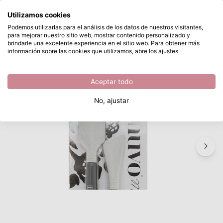
¿Qué estás buscando?
Utilizamos cookies
Saltar al contenido principal
Podemos utilizarlas para el análisis de los datos de nuestros visitantes,
para mejorar nuestro sitio web, mostrar contenido personalizado y
Nuvo • Media spatulas 2pcs
Disponible desde stock
brindarle una excelente experiencia en el sitio web. Para obtener más
información sobre las cookies que utilizamos, abre los ajustes.
/
Nuvo by Tonic Studios
/
Nuvo • Media spatulas 2pcs
Aceptar todo
No, ajustar