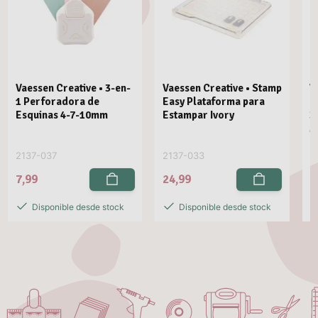
Vaessen Creative • 3-en-
Vaessen Creative • Stamp
V
1 Perforadora de
Easy Plataforma para
E
Esquinas 4-7-10mm
Estampar Ivory
3
M
2137-037
2137-033
2
7,99
24,99
2
Disponible desde stock
Disponible desde stock