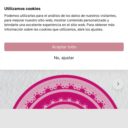
¿Qué estás buscando?
Utilizamos cookies
Saltar al contenido principal
Podemos utilizarlas para el análisis de los datos de nuestros visitantes,
para mejorar nuestro sitio web, mostrar contenido personalizado y
Nellie's Choice • Multi Frame Dies Círculo 8uds
Disponible desde stock
brindarle una excelente experiencia en el sitio web. Para obtener más
información sobre las cookies que utilizamos, abre los ajustes.
/
Troqueles de marco
/
Nellie's Choice • Multi Frame Dies Círculo 8uds
Aceptar todo
No, ajustar