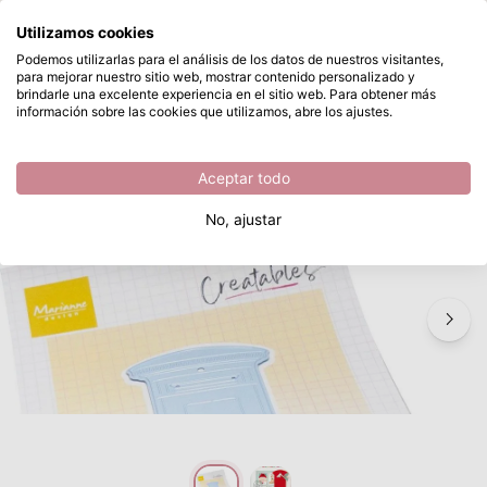
¿Qué estás buscando?
Utilizamos cookies
Saltar al contenido principal
Podemos utilizarlas para el análisis de los datos de nuestros visitantes,
para mejorar nuestro sitio web, mostrar contenido personalizado y
Marianne Design • Creatable Postbox
Disponible desde stock
brindarle una excelente experiencia en el sitio web. Para obtener más
información sobre las cookies que utilizamos, abre los ajustes.
/
Otros Troqueles de Corte
/
Marianne Design • Creatable Postbox
Aceptar todo
No, ajustar