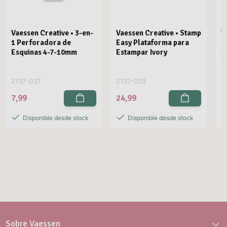
Vaessen Creative • 3-en-
Vaessen Creative • Stamp
V
1 Perforadora de
Easy Plataforma para
E
Esquinas 4-7-10mm
Estampar Ivory
3
M
2137-037
2137-033
2
7,99
24,99
2
Disponible desde stock
Disponible desde stock
Sobre Vaessen