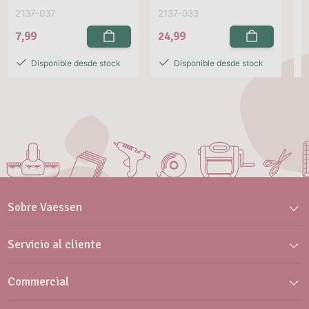
2137-037
2137-033
2
7,99
24,99
2
Disponible desde stock
Disponible desde stock
Sobre Vaessen
Servicio al cliente
Commercial