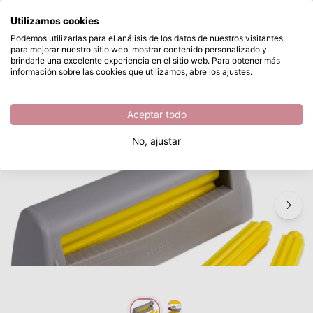
¿Qué estás buscando?
Utilizamos cookies
Saltar al contenido principal
Podemos utilizarlas para el análisis de los datos de nuestros visitantes,
para mejorar nuestro sitio web, mostrar contenido personalizado y
EK tools • Paper crimper
Disponible desde stock
brindarle una excelente experiencia en el sitio web. Para obtener más
información sobre las cookies que utilizamos, abre los ajustes.
/
EK tools
/
EK tools • Paper crimper
Aceptar todo
No, ajustar