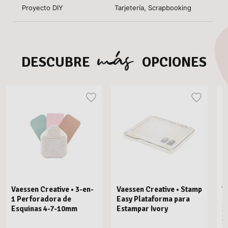
Proyecto DIY
Tarjetería, Scrapbooking
más
DESCUBRE
OPCIONES
Vaessen Creative • 3-en-
Vaessen Creative • Stamp
V
1 Perforadora de
Easy Plataforma para
E
Esquinas 4-7-10mm
Estampar Ivory
3
M