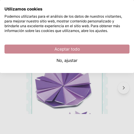
¿Qué estás buscando?
Utilizamos cookies
Saltar al contenido principal
Podemos utilizarlas para el análisis de los datos de nuestros visitantes,
para mejorar nuestro sitio web, mostrar contenido personalizado y
Creative Expressions • Craft Die Tea Bag Folding Octagons
Disponible desde stock
brindarle una excelente experiencia en el sitio web. Para obtener más
información sobre las cookies que utilizamos, abre los ajustes.
/
Corte y embossing
/
Creative Expressions • Craft Die Tea Bag Folding Octagons
Aceptar todo
No, ajustar