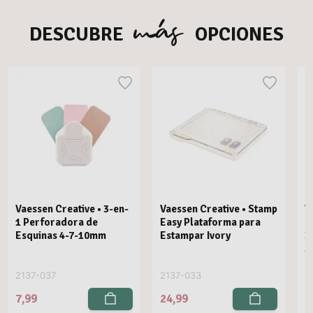
más
DESCUBRE
OPCIONES
Vaessen Creative • 3-en-
Vaessen Creative • Stamp
V
1 Perforadora de
Easy Plataforma para
E
Esquinas 4-7-10mm
Estampar Ivory
3
M
2137-037
2137-033
2
7,99
24,99
2