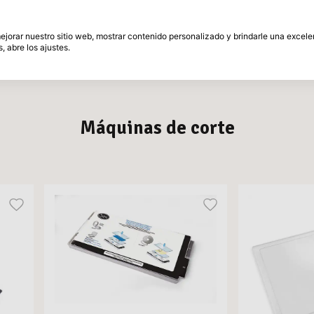
és
30 Días de plazo de devolución
 mejorar nuestro sitio web, mostrar contenido personalizado y brindarle una excel
, abre los ajustes.
amente
Marcas
Promociones
Inspiracion
Máquinas de corte