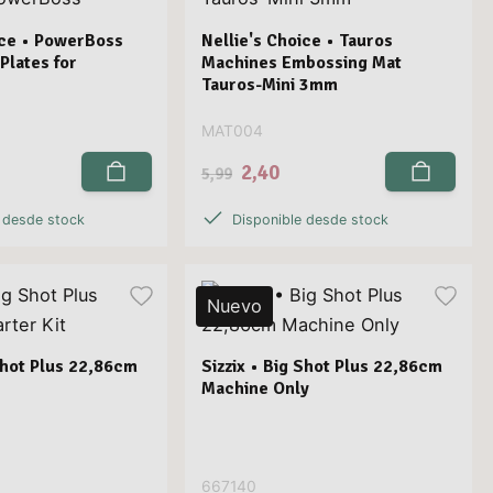
ice • PowerBoss
Nellie's Choice • Tauros
Plates for
Machines Embossing Mat
Tauros-Mini 3mm
MAT004
2,40
5,99
 desde stock
Disponible desde stock
Nuevo
 Shot Plus 22,86cm
Sizzix • Big Shot Plus 22,86cm
Machine Only
667140