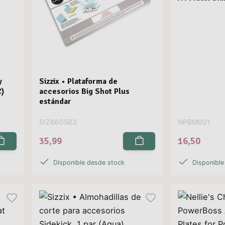
y
Sizzix • Plataforma de
C)
accesorios Big Shot Plus
estándar
SIZ660583
NPBM001
35,99
16,50
Disponible desde stock
Disponible