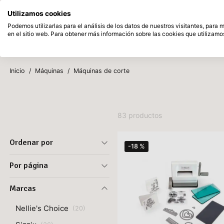
Disponible desde stock
Pague despu
Utilizamos cookies
Saltar al contenido principal
Podemos utilizarlas para el análisis de los datos de nuestros visitantes, para
en el sitio web. Para obtener más información sobre las cookies que utilizamos
Productos
Nuevo
Próxim
Inicio
/
Máquinas
/
Máquinas de corte
83 productos
Ordenar por
-18 %
Por página
Marcas
Nellie's Choice
(
20
)