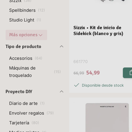
Sizzix
(
36
)
Spellbinders
(
12
)
Studio Light
(
1
)
Sizzix • Kit de inicio de
Sidekick (blanco y gris)
Más opciones
Tipo de producto
Accesorios
(
64
)
661770
Máquinas de
54,99
(
15
)
66,99
troquelado
Disponible desde stock
Proyecto DIY
Diario de arte
(
1
)
Envolver regalos
(
79
)
Tarjetería
(
80
)