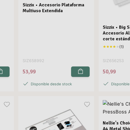
Sizzix • Accesorio Plataforma
Multiuso Extendida
Sizzix • Big 
Accesorio Al
corte estánd
SIZ658992
SIZ656253
53,99
50,99
Disponible desde stock
Disponible
Nellie's Cho
A4 Metal Sh