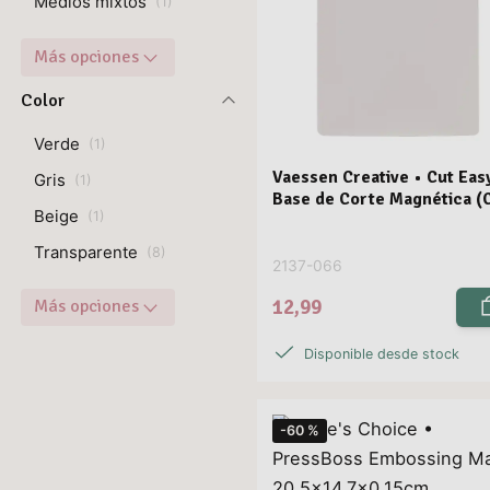
Medios mixtos
(
1
)
Más opciones
Color
Verde
(
1
)
Vaessen Creative • Cut Eas
Gris
(
1
)
Base de Corte Magnética (
Beige
(
1
)
Transparente
(
8
)
2137-066
12,99
Más opciones
Disponible desde stock
-60 %