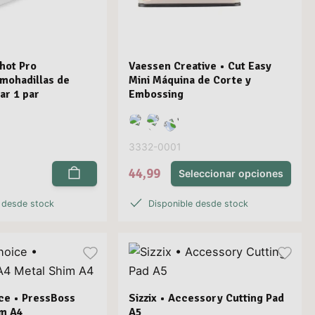
Shot Pro
Vaessen Creative • Cut Easy
mohadillas de
Mini Máquina de Corte y
ar 1 par
Embossing
3332-0001
44,99
Seleccionar opciones
 desde stock
Disponible desde stock
ice • PressBoss
Sizzix • Accessory Cutting Pad
im A4
A5