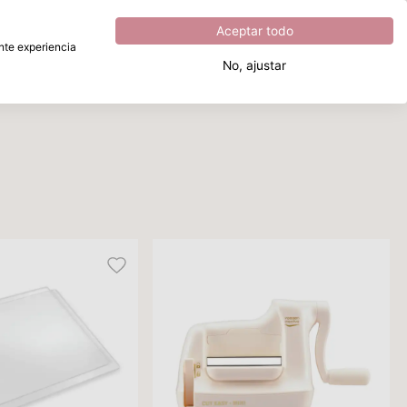
Excelente
4.8
sobre
5
Aceptar todo
ente experiencia
No, ajustar
¿Qué estás buscando?