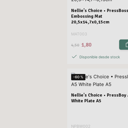
Nellie's Choice • PressBos
Embossing Mat
20,5x14,7x0,15cm
MAT003
1,80
4,50
Disponible desde stock
-60 %
Nellie's Choice • PressBoy
White Plate A5
NPBW002