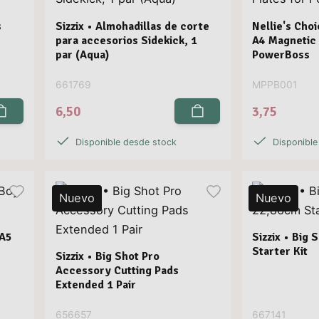
s
Sizzix • Almohadillas de corte
Nellie's Cho
para accesorios Sidekick, 1
A4 Magnetic 
par (Aqua)
PowerBoss
661769
MPPB001
6,50
3,75
Disponible desde stock
Disponible
Nuevo
Nuevo
 A5
Sizzix • Big
Starter Kit
Sizzix • Big Shot Pro
Accessory Cutting Pads
Extended 1 Pair
656657
667141