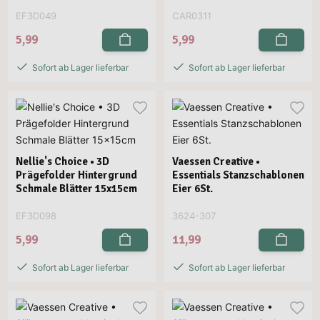
EF3D049
CAR0311
5,99
5,99
Sofort ab Lager lieferbar
Sofort ab Lager lieferbar
Nellie's Choice • 3D
Vaessen Creative •
Prägefolder Hintergrund
Essentials Stanzschablonen
Schmale Blätter 15x15cm
Eier 6St.
EF3D098
3624-307
5,99
11,99
Sofort ab Lager lieferbar
Sofort ab Lager lieferbar