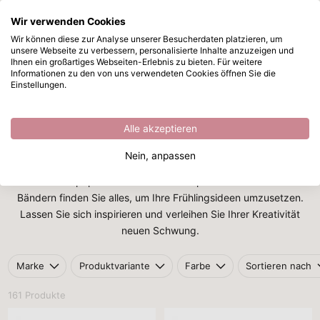
Wir verwenden Cookies
Zum Hauptinhalt springen
Wir können diese zur Analyse unserer Besucherdaten platzieren, um
unsere Webseite zu verbessern, personalisierte Inhalte anzuzeigen und
Frühling
Sofort ab Lager lieferbar
Ihnen ein großartiges Webseiten-Erlebnis zu bieten. Für weitere
Informationen zu den von uns verwendeten Cookies öffnen Sie die
Startseite
/
Themen
/
Frühling
Einstellungen.
Frühling
Alle akzeptieren
Mit dem Thema
Frühling
holen Sie sich frische Farben, Blumen
und kreative Ideen ins Haus. Diese Jahreszeit steht für
Nein, anpassen
Neubeginn, leichte Materialien und Projekte voller Leichtigkeit.
Von Pastellpapier bis zu Blumenstempeln und dekorativen
Bändern finden Sie alles, um Ihre Frühlingsideen umzusetzen.
Lassen Sie sich inspirieren und verleihen Sie Ihrer Kreativität
neuen Schwung.
Marke
Produktvariante
Farbe
Sortieren nach
161 Produkte