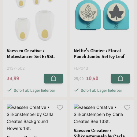
Vaessen Creative •
Nellie's Choice • Floral
Motivstanzer Set Ei 5St.
Punch Jumbo Set Ivy Leaf
2137-502
FLP043
33,99
10,40
25,99
Sofort ab Lager lieferbar
Sofort ab Lager lieferbar
Vaessen Creative •
Silikonstempeln by Carla