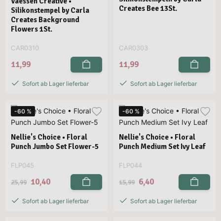
Vaessen Creative •
Creates Bee 13St.
Silikonstempel by Carla
Creates Background
Flowers 1St.
CAR0310
CAR0303
11,99
11,99
Sofort ab Lager lieferbar
Sofort ab Lager lieferbar
-60 %
-60 %
Nellie's Choice • Floral
Nellie's Choice • Floral
Punch Jumbo Set Flower-5
Punch Medium Set Ivy Leaf
FLP045
FLP044
10,40
6,40
25,99
15,99
Sofort ab Lager lieferbar
Sofort ab Lager lieferbar