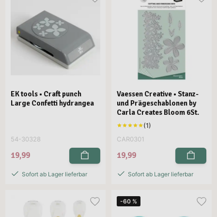
EK tools • Craft punch
Vaessen Creative • Stanz-
Large Confetti hydrangea
und Prägeschablonen by
Carla Creates Bloom 6St.
54-30328
CAR0301
19,99
19,99
Sofort ab Lager lieferbar
Sofort ab Lager lieferbar
-60 %