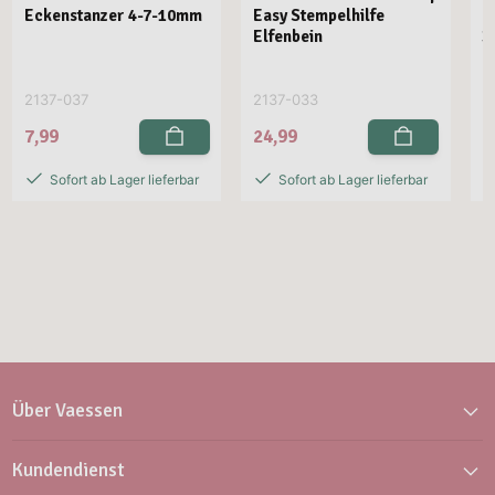
Eckenstanzer 4-7-10mm
Easy Stempelhilfe
E
Elfenbein
3
2137-037
2137-033
2
7,99
24,99
2
Sofort ab Lager lieferbar
Sofort ab Lager lieferbar
Über Vaessen
Kundendienst