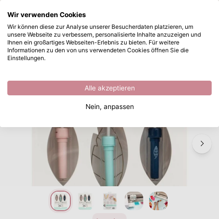
Wonach suchen Sie?
Wir verwenden Cookies
Zum Hauptinhalt springen
Wir können diese zur Analyse unserer Besucherdaten platzieren, um
unsere Webseite zu verbessern, personalisierte Inhalte anzuzeigen und
We R Makers • Foil Quill Starter Kit
Sofort ab Lager lieferbar
Ihnen ein großartiges Webseiten-Erlebnis zu bieten. Für weitere
Informationen zu den von uns verwendeten Cookies öffnen Sie die
/
Quill
/
We R Makers • Foil Quill Starter Kit
Einstellungen.
Alle akzeptieren
Nein, anpassen