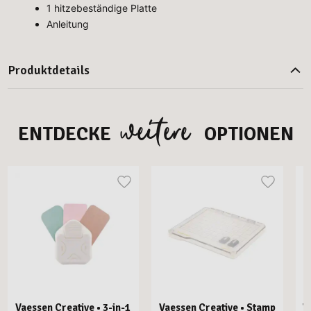
1 hitzebeständige Platte
Anleitung
Produktdetails
weitere
ENTDECKE
OPTIONEN
Vaessen Creative • 3-in-1
Vaessen Creative • Stamp
V