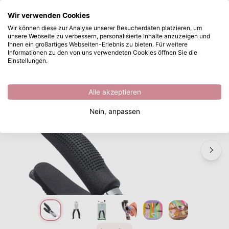
Wonach suchen Sie?
Wir verwenden Cookies
Zum Hauptinhalt springen
Wir können diese zur Analyse unserer Besucherdaten platzieren, um
unsere Webseite zu verbessern, personalisierte Inhalte anzuzeigen und
Vaessen Creative • Stanzzange Dreieck 5x5mm
Sofort ab Lager lieferbar
Ihnen ein großartiges Webseiten-Erlebnis zu bieten. Für weitere
Informationen zu den von uns verwendeten Cookies öffnen Sie die
/
Vaessen Creative
/
Vaessen Creative • Stanzzange Dreieck 5x5mm
Einstellungen.
Alle akzeptieren
Nein, anpassen