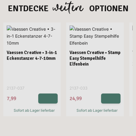
weitere
ENTDECKE
OPTIONEN
Vaessen Creative • 3-in-1
Vaessen Creative • Stamp
V
Eckenstanzer 4-7-10mm
Easy Stempelhilfe
E
Elfenbein
3
2137-037
2137-033
2
7,99
24,99
2
Sofort ab Lager lieferbar
Sofort ab Lager lieferbar