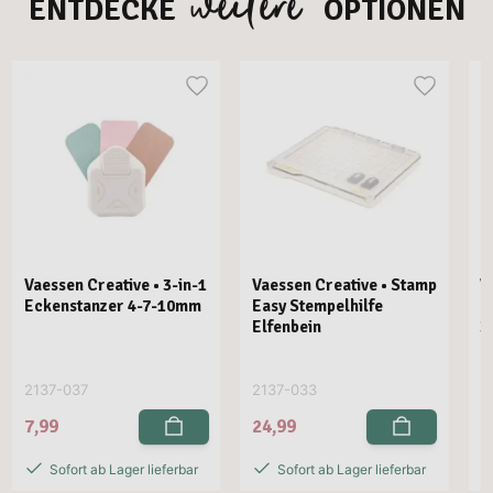
weitere
ENTDECKE
OPTIONEN
Vaessen Creative • 3-in-1
Vaessen Creative • Stamp
V
Eckenstanzer 4-7-10mm
Easy Stempelhilfe
E
Elfenbein
3
2137-037
2137-033
2
7,99
24,99
2
Sofort ab Lager lieferbar
Sofort ab Lager lieferbar