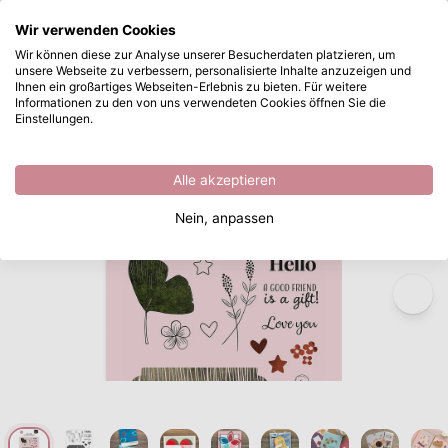
Wonach suchen Sie?
Wir verwenden Cookies
Zum Hauptinhalt springen
Wir können diese zur Analyse unserer Besucherdaten platzieren, um
unsere Webseite zu verbessern, personalisierte Inhalte anzuzeigen und
Vaessen Creative • Silikonstempenl Sentiments 24St.
Sofort ab Lager lieferbar
Ihnen ein großartiges Webseiten-Erlebnis zu bieten. Für weitere
Informationen zu den von uns verwendeten Cookies öffnen Sie die
/
Clear Stamps
/
Vaessen Creative • Silikonstempenl Sentiments 24St.
Einstellungen.
Alle akzeptieren
Nein, anpassen